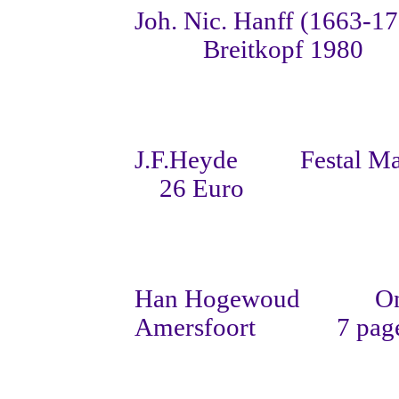
Joh. Nic. Hanff (1663-1
Breitkopf 1980
J.F.Heyde
Festal M
26 Euro
Han Hogewoud
On
Amersfoort
7 pag