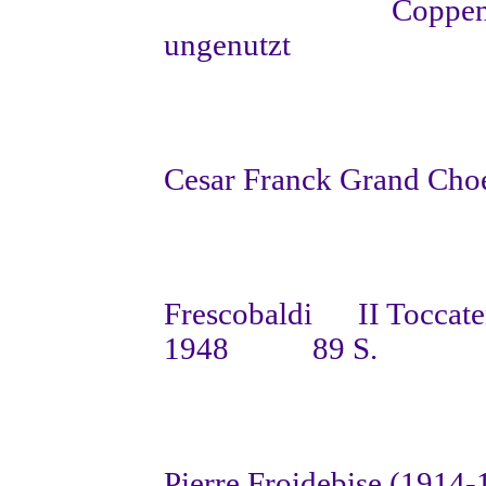
Coppenr
ungenutzt
Cesar Franck
Grand Cho
Frescobaldi
II Toccat
1948
89 S.
Pierre Froidebise (1914-